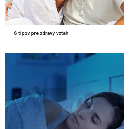
6 tipov pre zdravý vzťah