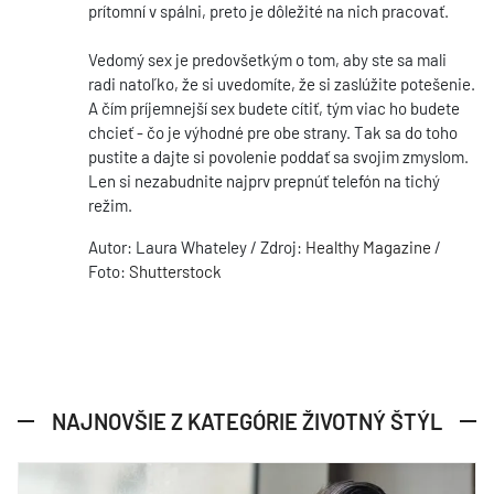
prítomní v spálni, preto je dôležité na nich pracovať.
Vedomý sex je predovšetkým o tom, aby ste sa mali
radi natoľko, že si uvedomíte, že si zaslúžite potešenie.
A čím príjemnejší sex budete cítiť, tým viac ho budete
chcieť - čo je výhodné pre obe strany. Tak sa do toho
pustite a dajte si povolenie poddať sa svojim zmyslom.
Len si nezabudnite najprv prepnúť telefón na tichý
režim.
Autor: Laura Whateley / Zdroj:
Healthy Magazine
/
Foto:
Shutterstock
NAJNOVŠIE Z KATEGÓRIE ŽIVOTNÝ ŠTÝL