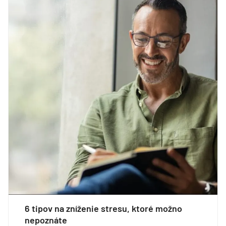
6 tipov na zníženie stresu, ktoré možno
nepoznáte