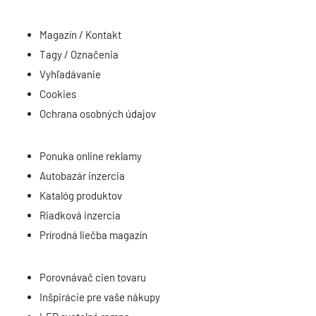
Magazín / Kontakt
Tagy / Označenia
Vyhľadávanie
Cookies
Ochrana osobných údajov
Ponuka online reklamy
Autobazár inzercia
Katalóg produktov
Riadková inzercia
Prírodná liečba magazín
Porovnávač cien tovaru
Inšpirácie pre vaše nákupy