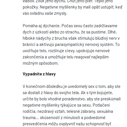
vlasov. Zvuk jeho dychu. Chuť jeho pier. Teplo jeho
pokožky. Negatívne myšlienky by mali opäť ustúpiť, keď
vás ovládnu vaše zmysly.
Pomáha aj dýchanie. Počas sexu často zadržiavame
dych z úzkosti alebo zo strachu, že sa pustíme. Dlhé,
hlboké nádychy z brucha však stimulujú blúdivý nerv v
bránici a aktivujú parasympatický nervový systém. To
uvoľňuje telo, rozširuje cievy, upokojuje nervové
zakončenia a umožňuje telu reagovať najlepším
možným spôsobom.
Vypadnite z hlavy
V konečnom dôsledku je uvedomelý sex o tom, aby ste
sa dostali z hlavy do svojho tela. Ak s tým bojujete,
určite by bolo vhodné poradenstvo, aby ste preskúmali
negatívne myšlienky týkajúce sa sexu. Potlačení
rodičia, nezdravý vzťah, telesné zábrany, sexuálna
trauma... skúsenosti z minulosti a podvedomé
presvedčenia môžu ovplyvniť našu schopnosť byť