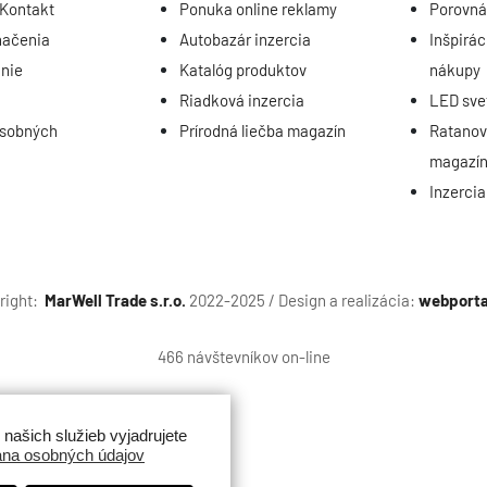
 Kontakt
Ponuka online reklamy
Porovná
načenia
Autobazár inzercia
Inšpirác
nie
Katalóg produktov
nákupy
Riadková inzercia
LED sve
osobných
Prírodná liečba magazín
Ratanov
magazí
Inzerci
right:
MarWell Trade s.r.o.
2022-2025 / Design a realizácia:
webporta
466 návštevníkov on-line
ašich služieb vyjadrujete
na osobných údajov