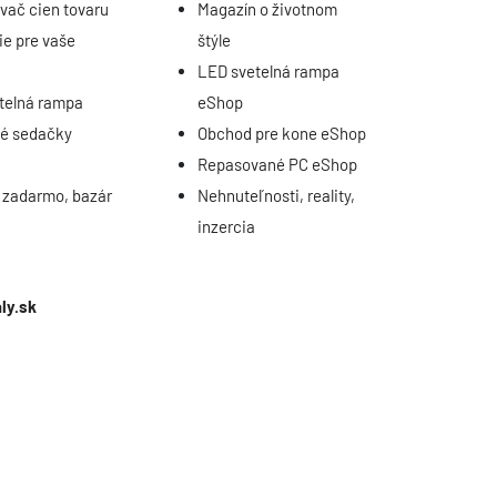
vač cien tovaru
Magazín o životnom
ie pre vaše
štýle
LED svetelná rampa
telná rampa
eShop
é sedačky
Obchod pre kone eShop
n
Repasované PC eShop
a zadarmo, bazár
Nehnuteľnosti, reality,
inzercia
ly.sk