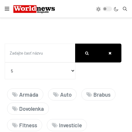
Zadajte časť názvu
Zobrazené položky
Armáda
Auto
Brabus
Dovolenka
Fitness
Investície