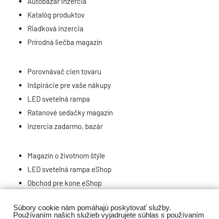
Autobazár inzercia
Katalóg produktov
Riadková inzercia
Prírodná liečba magazín
Porovnávač cien tovaru
Inšpirácie pre vaše nákupy
LED svetelná rampa
Ratanové sedačky magazín
Inzercia zadarmo, bazár
Magazín o životnom štýle
LED svetelná rampa eShop
Obchod pre kone eShop
Repasované PC eShop
Súbory cookie nám pomáhajú poskytovať služby.
Nehnuteľnosti, reality, inzercia
Používaním našich služieb vyjadrujete súhlas s používaním