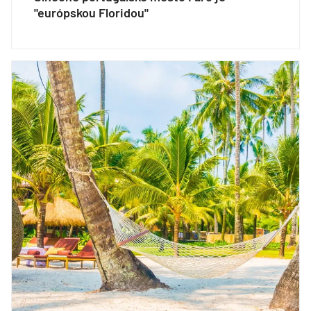
"európskou Floridou"