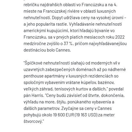
rebríčku najdrahších oblastí vo Francúzsku a na 4.
mieste na Francúzskej riviére v oblasti luxusných
nehnuteľností. Dopyt udržiava ceny na vysokej úrovni -
a jeho popularita rastie. Vyhľadávanie nehnuteľností
americkými kupujúcimi, ktorí hľadajú bývanie vo
Francúzsku, sa v prvých piatich mesiacoch roku 2022
medziročne zvýšilo o 37 %, pričom najvyhľadávanejšou
destináciou bolo Cannes.
"Špičkové nehnuteľnosti siahajú od moderných víl v
uzavretých zabezpečených doménach až po nádherné
penthouse apartmány v luxusných rezidenciách so
spoločným vybavením vrátane kúpeľov, bazénov,
veľkých záhrad, tenisových kurtov a ďalších," povedal
pán Harris. "Ceny budú závisieť od štvrte, dokončenia,
výhľadu na more, štýlu, ponúkaného vybavenia a
ďalších parametrov. Zvyčajne sa ceny v Cannes
pohybujú okolo 19 600 EUR (19 163 USD) za meter
štvorcový."