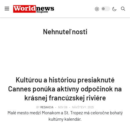
Nehnuteľnosti
Kultúrou a históriou presiaknuté
Cannes ponúka aktívny odpočinok na
krásnej francúzskej riviére
BY
REDAKCIA
NOV 08
NÁVŠTEVY: 2025
Malé mesto medzi Monakom a St. Tropez má celoročne bohatý
kultúrny kalendár.