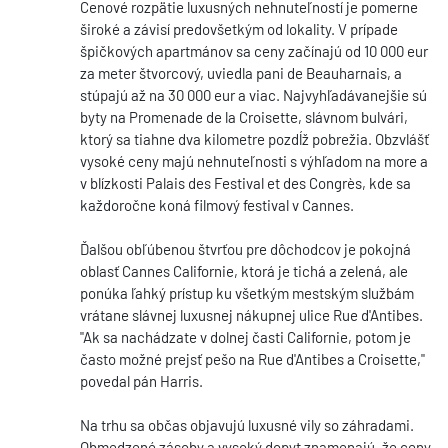
Cenové rozpätie luxusných nehnuteľností je pomerne
široké a závisí predovšetkým od lokality. V prípade
špičkových apartmánov sa ceny začínajú od 10 000 eur
za meter štvorcový, uviedla pani de Beauharnais, a
stúpajú až na 30 000 eur a viac. Najvyhľadávanejšie sú
byty na Promenade de la Croisette, slávnom bulvári,
ktorý sa tiahne dva kilometre pozdĺž pobrežia. Obzvlášť
vysoké ceny majú nehnuteľnosti s výhľadom na more a
v blízkosti Palais des Festival et des Congrès, kde sa
každoročne koná filmový festival v Cannes.
Ďalšou obľúbenou štvrťou pre dôchodcov je pokojná
oblasť Cannes Californie, ktorá je tichá a zelená, ale
ponúka ľahký prístup ku všetkým mestským službám
vrátane slávnej luxusnej nákupnej ulice Rue d'Antibes.
"Ak sa nachádzate v dolnej časti Californie, potom je
často možné prejsť pešo na Rue d'Antibes a Croisette,"
povedal pán Harris.
Na trhu sa občas objavujú luxusné vily so záhradami.
Obmedzené zásoby a vysoký dopyt znamenajú, že ceny