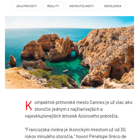
ZAUJÍMAVOSTI
REALITY
NEHNUTEĽNOSTI
DOVOLENKA
K
ompaktné prímorské mesto Cannes je už viac ako
storočie jedným z najžiarivejších a
najexkluzívnejších letovísk Azúrového pobrežia.
"Francúzska riviéra je ikonickým miestom už od 30.
rokov minulého storočia," hovorí Pénélope Gréco de