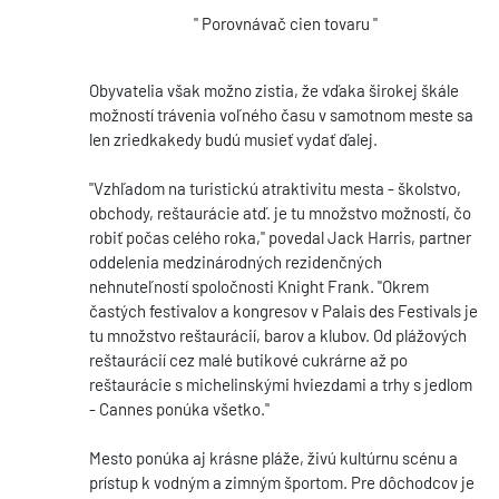
"
Porovnávač cien tovaru
"
Obyvatelia však možno zistia, že vďaka širokej škále
možností trávenia voľného času v samotnom meste sa
len zriedkakedy budú musieť vydať ďalej.
"Vzhľadom na turistickú atraktivitu mesta - školstvo,
obchody, reštaurácie atď. je tu množstvo možností, čo
robiť počas celého roka," povedal Jack Harris, partner
oddelenia medzinárodných rezidenčných
nehnuteľností spoločnosti Knight Frank. "Okrem
častých festivalov a kongresov v Palais des Festivals je
tu množstvo reštaurácií, barov a klubov. Od plážových
reštaurácií cez malé butikové cukrárne až po
reštaurácie s michelinskými hviezdami a trhy s jedlom
- Cannes ponúka všetko."
Mesto ponúka aj krásne pláže, živú kultúrnu scénu a
prístup k vodným a zimným športom. Pre dôchodcov je