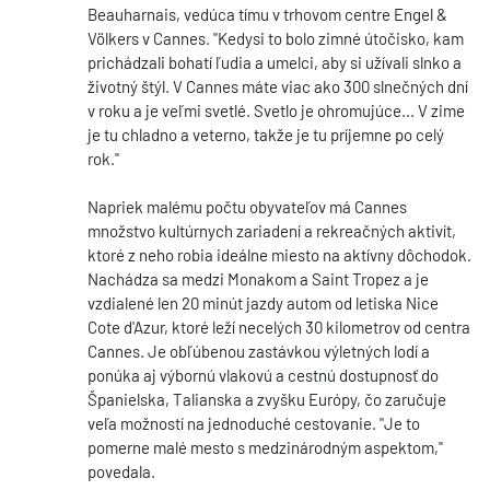
Beauharnais, vedúca tímu v trhovom centre Engel &
Völkers v Cannes. "Kedysi to bolo zimné útočisko, kam
prichádzali bohatí ľudia a umelci, aby si užívali slnko a
životný štýl. V Cannes máte viac ako 300 slnečných dní
v roku a je veľmi svetlé. Svetlo je ohromujúce... V zime
je tu chladno a veterno, takže je tu príjemne po celý
rok."
Napriek malému počtu obyvateľov má Cannes
množstvo kultúrnych zariadení a rekreačných aktivít,
ktoré z neho robia ideálne miesto na aktívny dôchodok.
Nachádza sa medzi Monakom a Saint Tropez a je
vzdialené len 20 minút jazdy autom od letiska Nice
Cote d'Azur, ktoré leží necelých 30 kilometrov od centra
Cannes. Je obľúbenou zastávkou výletných lodí a
ponúka aj výbornú vlakovú a cestnú dostupnosť do
Španielska, Talianska a zvyšku Európy, čo zaručuje
veľa možností na jednoduché cestovanie. "Je to
pomerne malé mesto s medzinárodným aspektom,"
povedala.