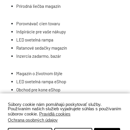
Prírodná liečba magazín
Porovnávač cien tovaru
Inšpirácie pre vaše nákupy
LED svetelná rampa
Ratanové sedačky magazín
Inzercia zadarmo, bazár
Magazín o životnom štýle
LED svetelná rampa eShop
Obchod pre kone eShop
Repasované PC eShop
Súbory cookie nám pomáhajú poskytovať služby.
Nehnuteľnosti, reality, inzercia
Používaním našich služieb vyjadrujete súhlas s používaním
súborov cookie.
Pravidlá cookies
Ochrana osobných údajov
Copyright:
MarWell Trade s.r.o.
2022-2025 / Design a realizácia: